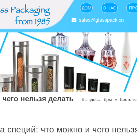
ДОМ
О НАС
ПР

sales@glasspack.cn
 чего нельзя делать
Вы здесь:
Дом
»
Весточк
а специй: что можно и чего нельз