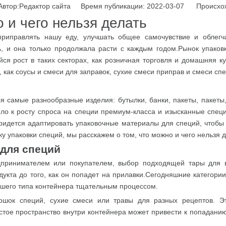
тор:Pедактор сайта Время публикации: 2022-03-07 Происхо
 и чего нельзя делать
риправлять нашу еду, улучшать общее самочувствие и облегча
ь, и она только продолжала расти с каждым годом.Рынок упаков
 рост в таких секторах, как розничная торговля и домашняя к
 как соусы и смеси для заправок, сухие смеси приправ и смеси спе
я самые разнообразные изделия: бутылки, банки, пакеты, пакеты
ло к росту спроса на специи премиум-класса и изысканные спец
ридется адаптировать упаковочные материалы для специй, чтобы п
у упаковки специй, мы расскажем о том, что можно и чего нельзя д
для специй
едпринимателем или покупателем, выбор подходящей тары для 
укта до того, как он попадет на прилавки.Сегодняшние категории
чшего типа контейнера тщательным процессом.
шок специй, сухие смеси или травы для разных рецептов. Эт
стое пространство внутри контейнера может привести к попаданию 