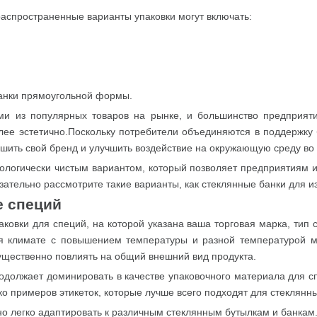
распространенные варианты упаковки могут включать:
банки прямоугольной формы.
ми из популярных товаров на рынке, и большинство предприят
лее эстетично.Поскольку потребители объединяются в поддержку 
чшить свой бренд и улучшить воздействие на окружающую среду во
кологически чистым вариантом, который позволяет предприятиям и
зательно рассмотрите такие варианты, как стеклянные банки для и
е специй
ковки для специй, на которой указана ваша торговая марка, тип
 климате с повышением температуры и разной температурой м
ущественно повлиять на общий внешний вид продукта.
одолжает доминировать в качестве упаковочного материала для сп
о примеров этикеток, которые лучше всего подходят для стеклянны
но легко адаптировать к различным стеклянным бутылкам и банкам