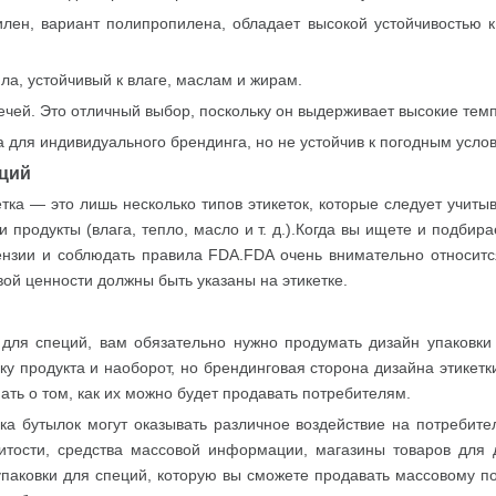
лен, вариант полипропилена, обладает высокой устойчивостью 
ла, устойчивый к влаге, маслам и жирам.
ечей. Это отличный выбор, поскольку он выдерживает высокие тем
а для индивидуального брендинга, но не устойчив к погодным усло
еций
тка — это лишь несколько типов этикеток, которые следует учитыв
продукты (влага, тепло, масло и т. д.).Когда вы ищете и подбир
цензии и соблюдать правила FDA.FDA очень внимательно относит
вой ценности должны быть указаны на этикетке.
для специй, вам обязательно нужно продумать дизайн упаковки 
вку продукта и наоборот, но брендинговая сторона дизайна этике
ть о том, как их можно будет продавать потребителям.
а бутылок могут оказывать различное воздействие на потребите
тости, средства массовой информации, магазины товаров для 
упаковки для специй, которую вы сможете продавать массовому п